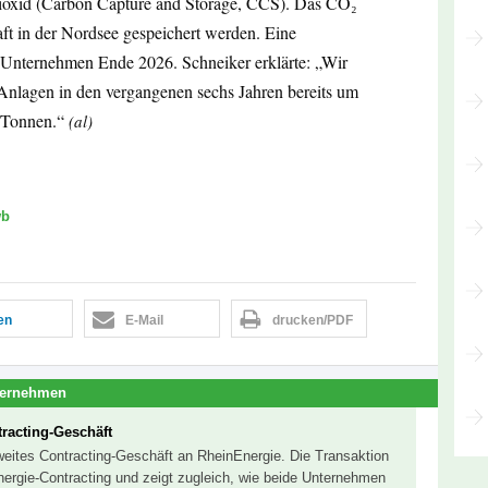
oxid (Carbon Capture and Storage, CCS). Das CO₂
aft in der Nordsee gespeichert werden. Eine
s Unternehmen Ende 2026. Schneiker erklärte: „Wir
nlagen in den vergangenen sechs Jahren bereits um
n Tonnen.“
(al)
wb
len
E-Mail
drucken/PDF
ternehmen
racting-Geschäft
eites Contracting-Geschäft an RheinEnergie. Die Transaktion
Energie-Contracting und zeigt zugleich, wie beide Unternehmen