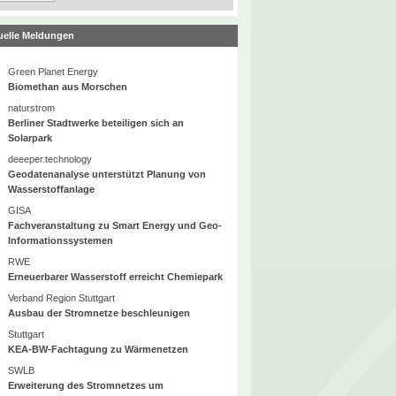
uelle Meldungen
Green Planet Energy
Biomethan aus Morschen
naturstrom
Berliner Stadtwerke beteiligen sich an
Solarpark
deeeper.technology
Geodatenanalyse unterstützt Planung von
Wasserstoffanlage
GISA
Fachveranstaltung zu Smart Energy und Geo-
Informationssystemen
RWE
Erneuerbarer Wasserstoff erreicht Chemiepark
Verband Region Stuttgart
Ausbau der Stromnetze beschleunigen
Stuttgart
KEA-BW-Fachtagung zu Wärmenetzen
SWLB
Erweiterung des Stromnetzes um