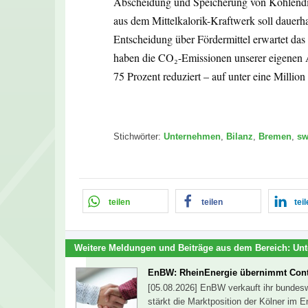
Abscheidung und Speicherung von Kohlendi
aus dem Mittelkalorik-Kraftwerk soll dauerh
Entscheidung über Fördermittel erwartet da
haben die CO₂-Emissionen unserer eigenen A
75 Prozent reduziert – auf unter eine Millio
Stichwörter:
Unternehmen
,
Bilanz
,
Bremen
,
s
teilen
teilen
tei
Weitere Meldungen und Beiträge aus dem Bereich:
Un
EnBW: RheinEnergie übernimmt Cont
[05.08.2026] EnBW verkauft ihr bundesw
stärkt die Marktposition der Kölner im 