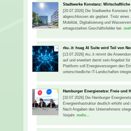
Stadtwerke Konstanz: Wirtschaftliche 
[20.07.2026] Die Stadtwerke Konstanz 
abgeschlossen als geplant. Trotz eines 
Mobilität, Digitalisierung und Wasserve
ertragsstarken Geschäftsfelder bei.
mehr
rku․it: hsag AI Suite wird Teil von N
[13.07.2026] rku․it nimmt die Anwendu
auf und erweitert damit sein Angebot für
Plattform soll Energieversorgern den Ein
unterschiedliche IT-Landschaften integr
Hamburger Energienetze: Freie und H
[10.07.2026] Die Hamburger Energienetze
Energieinfrastruktur deutlich erhöht und
Nach Angaben des Unternehmens stieg
Vorjahr.
mehr...