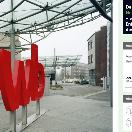
Aus
Ausg
Unt
Abo