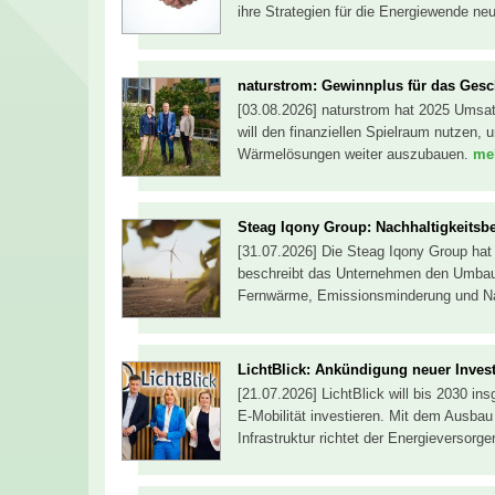
ihre Strategien für die Energiewende ne
naturstrom: Gewinnplus für das Gesc
[03.08.2026] naturstrom hat 2025 Umsa
will den finanziellen Spielraum nutzen
Wärmelösungen weiter auszubauen.
meh
Steag Iqony Group: Nachhaltigkeitsber
[31.07.2026] Die Steag Iqony Group hat i
beschreibt das Unternehmen den Umbau s
Fernwärme, Emissionsminderung und Nac
LichtBlick: Ankündigung neuer Invest
[21.07.2026] LichtBlick will bis 2030 in
E-Mobilität investieren. Mit dem Ausba
Infrastruktur richtet der Energieversorg