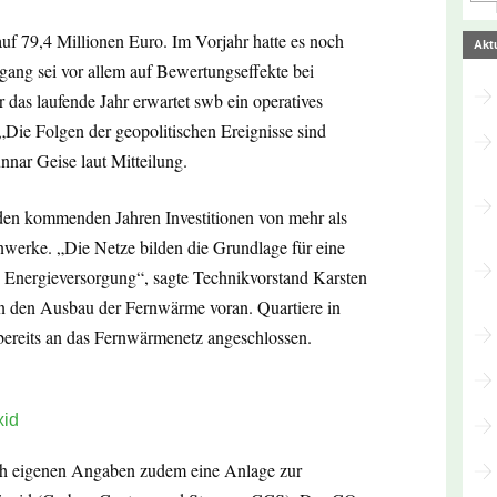
f 79,4 Millionen Euro. Im Vorjahr hatte es noch
Akt
ang sei vor allem auf Bewertungseffekte bei
r das laufende Jahr erwartet swb ein operatives
„Die Folgen der geopolitischen Ereignisse sind
nar Geise laut Mitteilung.
 den kommenden Jahren Investitionen von mehr als
nwerke. „Die Netze bilden die Grundlage für eine
e Energieversorgung“, sagte Technikvorstand Karsten
n den Ausbau der Fernwärme voran. Quartiere in
reits an das Fernwärmenetz angeschlossen.
xid
ch eigenen Angaben zudem eine Anlage zur