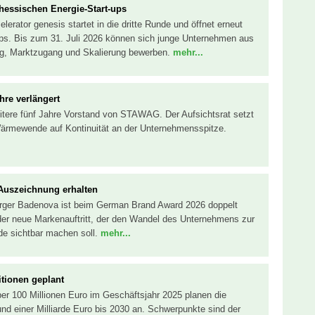
 hessischen Energie-Start-ups
erator genesis startet in die dritte Runde und öffnet erneut
ps. Bis zum 31. Juli 2026 können sich junge Unternehmen aus
ng, Marktzugang und Skalierung bewerben.
mehr...
hre verlängert
 weitere fünf Jahre Vorstand von STAWAG. Der Aufsichtsrat setzt
Wärmewende auf Kontinuität an der Unternehmensspitze.
Auszeichnung erhalten
sorger Badenova ist beim German Brand Award 2026 doppelt
der neue Markenauftritt, der den Wandel des Unternehmens zur
de sichtbar machen soll.
mehr...
itionen geplant
r 100 Millionen Euro im Geschäftsjahr 2025 planen die
nd einer Milliarde Euro bis 2030 an. Schwerpunkte sind der