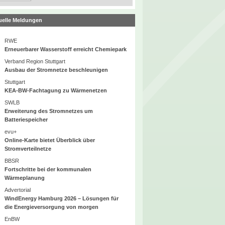
uelle Meldungen
RWE
Erneuerbarer Wasserstoff erreicht Chemiepark
Verband Region Stuttgart
Ausbau der Stromnetze beschleunigen
Stuttgart
KEA-BW-Fachtagung zu Wärmenetzen
SWLB
Erweiterung des Stromnetzes um
Batteriespeicher
evu+
Online-Karte bietet Überblick über
Stromverteilnetze
BBSR
Fortschritte bei der kommunalen
Wärmeplanung
Advertorial
WindEnergy Hamburg 2026 – Lösungen für
die Energieversorgung von morgen
EnBW