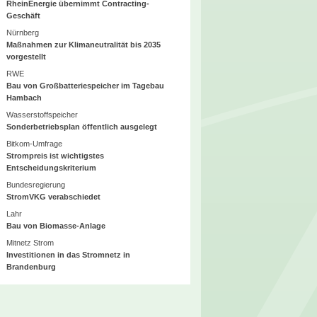
RheinEnergie übernimmt Contracting-
Geschäft
Nürnberg
Maßnahmen zur Klimaneutralität bis 2035
vorgestellt
RWE
Bau von Großbatteriespeicher im Tagebau
Hambach
Wasserstoffspeicher
Sonderbetriebsplan öffentlich ausgelegt
Bitkom-Umfrage
Strompreis ist wichtigstes
Entscheidungskriterium
Bundesregierung
StromVKG verabschiedet
Lahr
Bau von Biomasse-Anlage
Mitnetz Strom
Investitionen in das Stromnetz in
Brandenburg