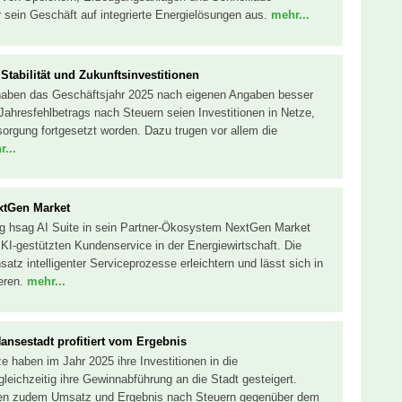
er sein Geschäft auf integrierte Energielösungen aus.
mehr...
Stabilität und Zukunftsinvestitionen
haben das Geschäftsjahr 2025 nach eigenen Angaben besser
Jahresfehlbetrags nach Steuern seien Investitionen in Netze,
rsorgung fortgesetzt worden. Dazu trugen vor allem die
...
extGen Market
ng hsag AI Suite in sein Partner-Ökosystem NextGen Market
 KI-gestützten Kundenservice in der Energiewirtschaft. Die
satz intelligenter Serviceprozesse erleichtern und lässt sich in
ieren.
mehr...
ansestadt profitiert vom Ergebnis
 haben im Jahr 2025 ihre Investitionen in die
 gleichzeitig ihre Gewinnabführung an die Stadt gesteigert.
en zudem Umsatz und Ergebnis nach Steuern gegenüber dem