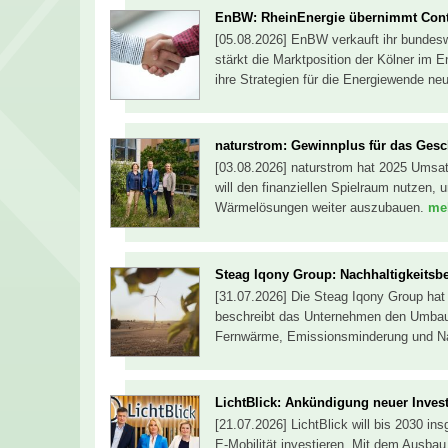
EnBW: RheinEnergie übernimmt Cont
[05.08.2026] EnBW verkauft ihr bundesw
stärkt die Marktposition der Kölner im 
ihre Strategien für die Energiewende ne
naturstrom: Gewinnplus für das Gesc
[03.08.2026] naturstrom hat 2025 Umsa
will den finanziellen Spielraum nutzen
Wärmelösungen weiter auszubauen.
meh
Steag Iqony Group: Nachhaltigkeitsber
[31.07.2026] Die Steag Iqony Group hat i
beschreibt das Unternehmen den Umbau s
Fernwärme, Emissionsminderung und Nac
LichtBlick: Ankündigung neuer Invest
[21.07.2026] LichtBlick will bis 2030 in
E-Mobilität investieren. Mit dem Ausba