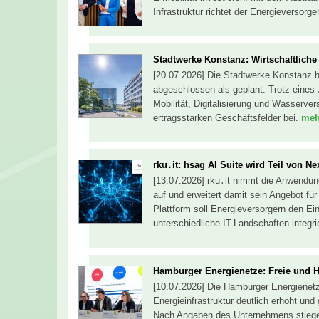
Infrastruktur richtet der Energieversorg
Stadtwerke Konstanz: Wirtschaftliche 
[20.07.2026] Die Stadtwerke Konstanz 
abgeschlossen als geplant. Trotz eines 
Mobilität, Digitalisierung und Wasserve
ertragsstarken Geschäftsfelder bei.
mehr
rku․it: hsag AI Suite wird Teil von N
[13.07.2026] rku․it nimmt die Anwendu
auf und erweitert damit sein Angebot für
Plattform soll Energieversorgern den Ein
unterschiedliche IT-Landschaften integr
Hamburger Energienetze: Freie und H
[10.07.2026] Die Hamburger Energienetze
Energieinfrastruktur deutlich erhöht und
Nach Angaben des Unternehmens stieg