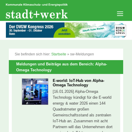
Zum
Inhalt
springen
Men
Sie befinden sich hier:
Startseite
»
sw-Meldungen
Meldungen und Beiträge aus dem Bereich: Alpha-
Omega Technology
E-world: IoT-Hub von Alpha-
Omega Technology
[16.01.2026] Alpha-Omega
Technology kündigt für die E-world
energy & water 2026 einen 144
Quadratmeter großen
Gemeinschaftsstand als zentralen
IoT-Hub an. Zusammen mit acht
Partnern will das Unternehmen dort