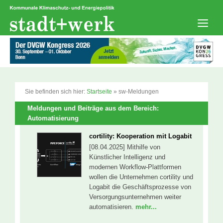
Zum
Inhalt
springen
Men
Sie befinden sich hier:
Startseite
»
sw-Meldungen
Meldungen und Beiträge aus dem Bereich:
Automatisierung
cortility: Kooperation mit Logabit
[08.04.2025] Mithilfe von
Künstlicher Intelligenz und
modernen Workflow-Plattformen
wollen die Unternehmen cortility und
Logabit die Geschäftsprozesse von
Versorgungsunternehmen weiter
automatisieren.
mehr...