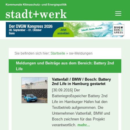
Zum
Inhalt
springen
Men
Sie befinden sich hier:
Startseite
»
sw-Meldungen
Meldungen und Beiträge aus dem Bereich: Battery 2nd
Life
Vattenfall / BMW / Bosch: Battery
2nd Life in Hamburg gestartet
[30.09.2016] Der
Batteriegroßspeicher Battery 2nd
Life im Hamburger Hafen hat den
Testbetrieb aufgenommen. Die
Unternehmen Vattenfall, BMW und
Bosch zeichnen für das Projekt
verantwortlich.
mehr...