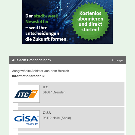
Aus dem Branchenindex
Anzeige
Ausgewählte Anbieter aus dem Bereich
Informationstechnik:
ITC
01067 Dresden
GISA
06112 Halle (Saale)