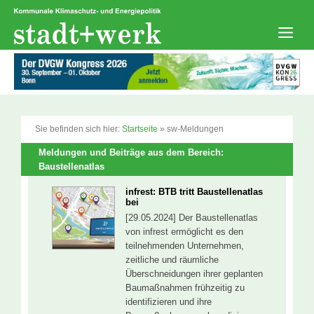
Zum
Inhalt
springen
Men
Sie befinden sich hier:
Startseite
»
sw-Meldungen
Meldungen und Beiträge aus dem Bereich:
Baustellenatlas
infrest: BTB tritt Baustellenatlas
bei
[29.05.2024] Der Baustellenatlas
von infrest ermöglicht es den
teilnehmenden Unternehmen,
zeitliche und räumliche
Überschneidungen ihrer geplanten
Baumaßnahmen frühzeitig zu
identifizieren und ihre