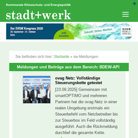
Zum
Inhalt
springen
Men
Sie befinden sich hier:
Startseite
»
sw-Meldungen
Meldungen und Beiträge aus dem Bereich: BDEW-API
ovag Netz: Vollständige
Steuerungskette getestet
[23.09.2025] Gemeinsam mit
smartOPTIMO und mehreren
Partnern hat die ovag Netz in einer
realen Umgebung erstmals ein
Steuerbefehl vom Netzbetreiber bis
zur Steuerbox im Feld vollständig
ausgeführt. Auch die Rückmeldung
durchlief die gesamte Kette.