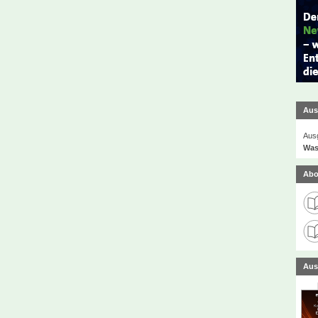
Aus
Ausg
Was
Abo
Aus