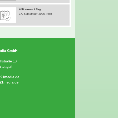
450connect Tag
17. September 2026, Köln
edia GmbH
chstraße 13
tuttgart
k21media.de
21media.de