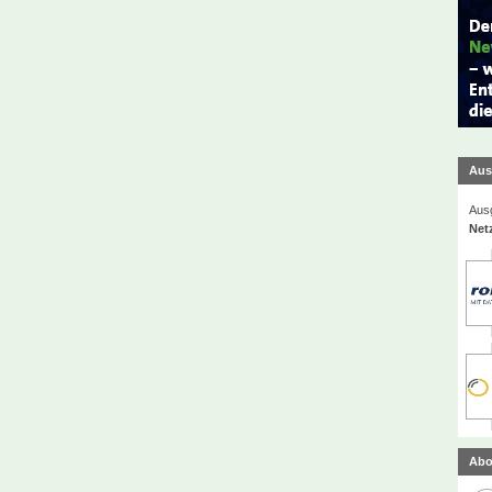
Aus
Ausg
Net
Abo