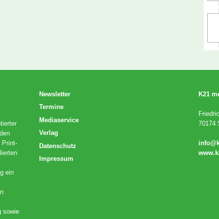
Newsletter
K21 m
Termine
Friedri
Mediaservice
ierter
70174 S
Verlag
 den
 Print-
info@
Datenschutz
lierten
www.k
Impressum
g ein
en
g sowie