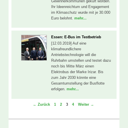
Gewinnerkommunen gekürt worden.
Ihr Ideenreichtum und Engagement
im Klimaschutz wurde mit je 30.000
Euro belohnt.
mehr...
Essen: E-Bus im Testbetrieb
[12.03.2019] Auf eine
klimafreundlichere
Antriebstechnologie will die
Ruhrbahn umstellen und testet dazu
noch bis Mitte März einen
Elektrobus der Marke Irizar. Bis
zum Jahr 2030 könnte eine
Gesamtumstellung der Busflotte
erfolgen.
mehr...
Seite
Seite
Seite
Seite
←
Zurück
1
2
3
4
Weiter
→