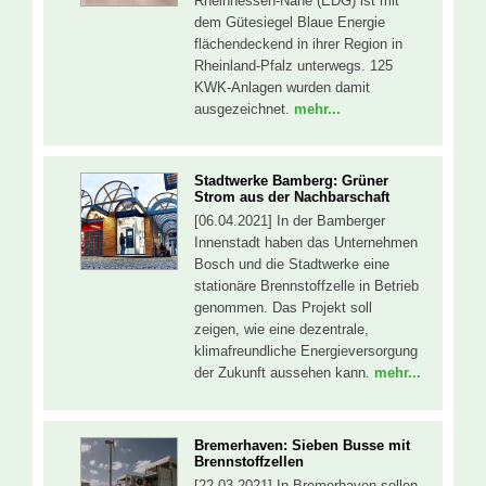
Rheinhessen-Nahe (EDG) ist mit
dem Gütesiegel Blaue Energie
flächendeckend in ihrer Region in
Rheinland-Pfalz unterwegs. 125
KWK-Anlagen wurden damit
ausgezeichnet.
mehr...
Stadtwerke Bamberg: Grüner
Strom aus der Nachbarschaft
[06.04.2021] In der Bamberger
Innenstadt haben das Unternehmen
Bosch und die Stadtwerke eine
stationäre Brennstoffzelle in Betrieb
genommen. Das Projekt soll
zeigen, wie eine dezentrale,
klimafreundliche Energieversorgung
der Zukunft aussehen kann.
mehr...
Bremerhaven: Sieben Busse mit
Brennstoffzellen
[22.03.2021] In Bremerhaven sollen