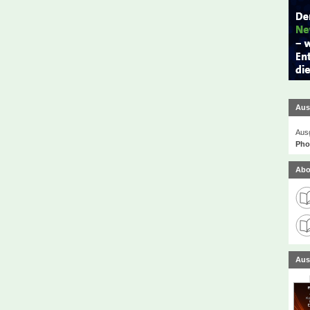
Aus
Ausg
Phot
Abo
Aus