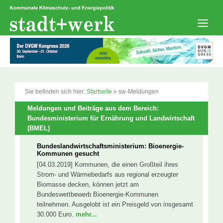
Zum
Inhalt
springen
Men
Sie befinden sich hier:
Startseite
»
sw-Meldungen
Meldungen und Beiträge aus dem Bereich:
Bundesministerium für Ernährung und Landwirtschaft
(BMEL)
Bundeslandwirtschaftsministerium: Bioenergie-
Kommunen gesucht
[04.03.2019] Kommunen, die einen Großteil ihres
Strom- und Wärmebedarfs aus regional erzeugter
Biomasse decken, können jetzt am
Bundeswettbewerb Bioenergie-Kommunen
teilnehmen. Ausgelobt ist ein Preisgeld von insgesamt
30.000 Euro.
mehr...