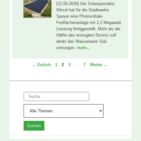
[22.05.2026] Der Solarspezialist
Wirsol hat für die Stadtwerke
Speyer eine Photovoltaik-
Freiflächenanlage mit 2,2 Megawatt
Leistung fertiggestellt. Mehr als die
Hälfte des erzeugten Stroms soll
direkt das Wasserwerk Süd
versorgen.
mehr...
Seite
Seite
Seite
Seite
←
Zurück
1
2
3
…
7
Weiter
→
Suche