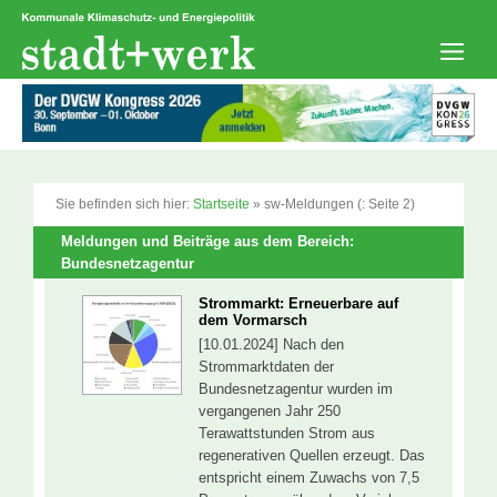
Zum
Inhalt
springen
Men
Sie befinden sich hier:
Startseite
»
sw-Meldungen
(: Seite 2)
Meldungen und Beiträge aus dem Bereich:
Bundesnetzagentur
Strommarkt: Erneuerbare auf
dem Vormarsch
[10.01.2024] Nach den
Strommarktdaten der
Bundesnetzagentur wurden im
vergangenen Jahr 250
Terawattstunden Strom aus
regenerativen Quellen erzeugt. Das
entspricht einem Zuwachs von 7,5