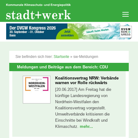
Zum
Inhalt
springen
Men
Sie befinden sich hier:
Startseite
»
sw-Meldungen
Meldungen und Beiträge aus dem Bereich: CDU
Koalitionsvertrag NRW: Verbände
warnen vor Rolle rückwärts
[20.06.2017] Am Freitag hat die
künftige Landesregierung von
Nordrhein-Westfalen den
Koalitionsvertrag vorgestellt.
Umweltverbände kritisieren die
Einschnitte bei Windkraft und
Klimaschutz.
mehr...