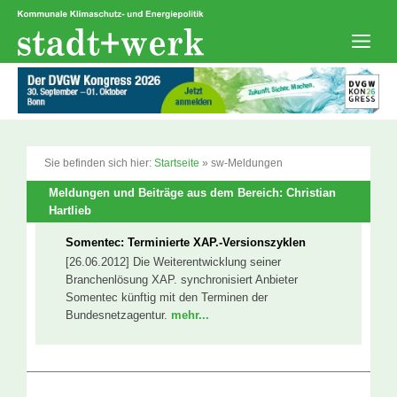
Zum
Inhalt
springen
Men
Sie befinden sich hier:
Startseite
»
sw-Meldungen
Meldungen und Beiträge aus dem Bereich: Christian
Hartlieb
Somentec: Terminierte XAP.-Versionszyklen
[26.06.2012] Die Weiterentwicklung seiner
Branchenlösung XAP. synchronisiert Anbieter
Somentec künftig mit den Terminen der
Bundesnetzagentur.
mehr...