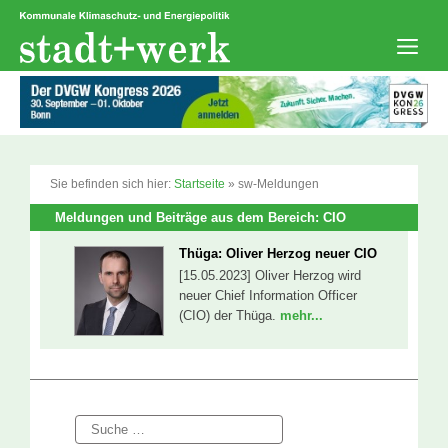
Zum
Inhalt
springen
Men
Sie befinden sich hier:
Startseite
»
sw-Meldungen
Meldungen und Beiträge aus dem Bereich: CIO
Thüga: Oliver Herzog neuer CIO
[15.05.2023] Oliver Herzog wird
neuer Chief Information Officer
(CIO) der Thüga.
mehr...
Suche