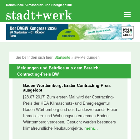
Zum
Inhalt
springen
Men
Sie befinden sich hier:
Startseite
»
sw-Meldungen
Meldungen und Beiträge aus dem Bereich:
Contracting-Preis BW
Baden-Württemberg: Erster Contracting-Preis
ausgelobt
[28.07.2017] Zum ersten Mal wird der Contracting-
Preis der KEA Klimaschutz- und Energieagentur
Baden-Württemberg und des Landesverbands Freier
Immobilien- und Wohnungsunternehmen Baden-
Württemberg vergeben. Gesucht werden besonders
klimafreundliche Neubauprojekte.
mehr...