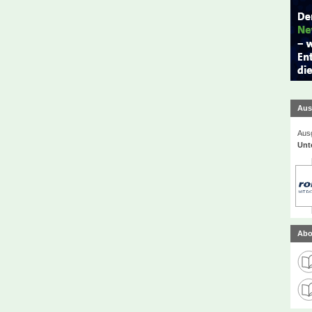
Aus
Ausg
Unt
Abo