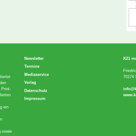
Newsletter
K21 m
Termine
Friedri
Mediaservice
ierter
70174 S
Verlag
 den
 Print-
info@
Datenschutz
lierten
www.k
Impressum
g ein
en
g sowie