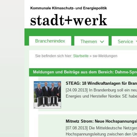
Zum
Inhalt
springen
Branchenindex
Themen
Service
Sie befinden sich hier:
Startseite
»
sw-Meldungen
Meldungen und Beiträge aus dem Bereich: Dahme-Spr
STEAG: 18 Windkraftanlagen für Bra
[24.09.2013] In Brandenburg soll ein n
Energies und Hersteller Nordex SE haben
Mitnetz Strom: Neue Hochspannungsl
[07.08.2013] Die Mitteldeutsche Netzge
Hochspannungsleitung zwischen den Um