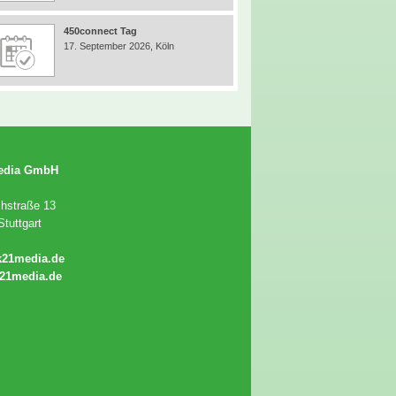
450connect Tag
17. September 2026, Köln
edia GmbH
chstraße 13
tuttgart
k21media.de
21media.de