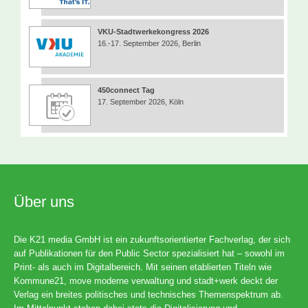
VKU-Stadtwerkekongress 2026
16.-17. September 2026, Berlin
450connect Tag
17. September 2026, Köln
Über uns
Die K21 media GmbH ist ein zukunftsorientierter Fachverlag, der sich
auf Publikationen für den Public Sector spezialisiert hat – sowohl im
Print- als auch im Digitalbereich. Mit seinen etablierten Titeln wie
Kommune21, move moderne verwaltung und stadt+werk deckt der
Verlag ein breites politisches und technisches Themenspektrum ab.