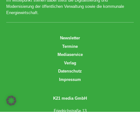
Im Mittelpunkt stehen dabei stets die Digitalisierung und
Modernisierung der öffentlichen Verwaltung sowie die kommunale
Energiewirtschaft.
Newsletter
Termine
Mediaservice
Verlag
Datenschutz
Impressum
K21 media GmbH
Friedrichstraße 13
70174 Stuttgart
info@k21media.de
www.k21media.de