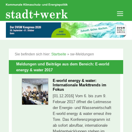
Zum
Inhalt
springen
Men
Sie befinden sich hier:
Startseite
»
sw-Meldungen
Meldungen und Beiträge aus dem Bereich: E-world
energy & water 2017
E-world energy & water:
Internationale Markttrends im
Fokus
[01.12.2016] Vom 6. bis zum 9.
Februar 2017 öffnet die Leitmesse
der Energie- und Wasserwirtschaft
E-world energy & water erneut ihre
Tore. Das Konferenzprogramm ist
ab sofort abrufbar, internationale
Marktentwicklungen stehen im