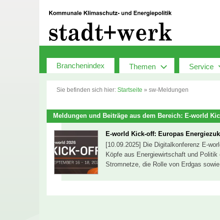
Zum
Inhalt
springen
Branchenindex
Themen
Service
Sie befinden sich hier:
Startseite
»
sw-Meldungen
Meldungen und Beiträge aus dem Bereich: E-world Kic
E-world Kick-off: Europas Energiezuk
[10.09.2025] Die Digitalkonferenz E-wor
Köpfe aus Energiewirtschaft und Politi
Stromnetze, die Rolle von Erdgas sow