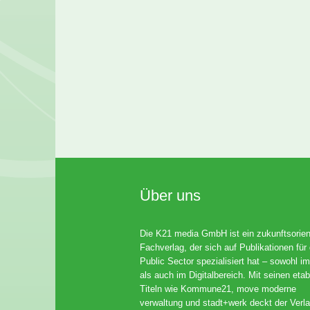
Über uns
Die K21 media GmbH ist ein zukunftsorient
Fachverlag, der sich auf Publikationen für
Public Sector spezialisiert hat – sowohl im
als auch im Digitalbereich. Mit seinen etab
Titeln wie Kommune21, move moderne
verwaltung und stadt+werk deckt der Verla