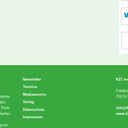
Newsletter
K21 m
Termine
Friedri
Mediaservice
ierter
70174 S
Verlag
 den
 Print-
info@
Datenschutz
lierten
www.k
Impressum
g ein