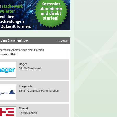
 dem Branchenindex
Anzeige
ewählte Anbieter aus dem Bereich
tromobilität:
Hager
66440 Blieskastel
Langmatz
82467 Garmisch-Partenkirchen
Trianel
52070 Aachen