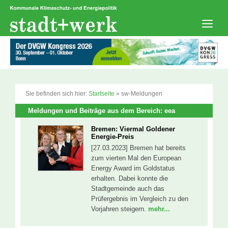
Zum
Inhalt
springen
Men
Sie befinden sich hier:
Startseite
»
sw-Meldungen
Meldungen und Beiträge aus dem Bereich: eea
Bremen: Viermal Goldener
Energie-Preis
[27.03.2023] Bremen hat bereits
zum vierten Mal den European
Energy Award im Goldstatus
erhalten. Dabei konnte die
Stadtgemeinde auch das
Prüfergebnis im Vergleich zu den
Vorjahren steigern.
mehr...