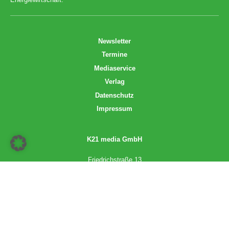
Newsletter
Termine
Mediaservice
Verlag
Datenschutz
Impressum
K21 media GmbH
Friedrichstraße 13
70174 Stuttgart
info@k21media.de
www.k21media.de