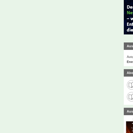
Aus
Ausg
Ener
Abo
Aus