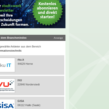
 dem Branchenindex
Anzeige
ewählte Anbieter aus dem Bereich
ormationstechnik:
rku.it
44629 Herne
IVU
22846 Norderstedt
GISA
06112 Halle (Saale)