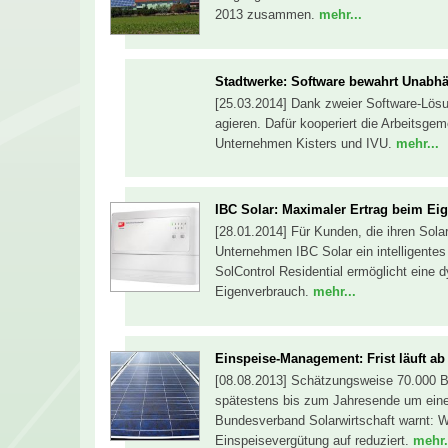
2013 zusammen.
mehr...
Stadtwerke: Software bewahrt Unabhä
[25.03.2014] Dank zweier Software-Lös
agieren. Dafür kooperiert die Arbeitsge
Unternehmen Kisters und IVU.
mehr...
IBC Solar: Maximaler Ertrag beim Ei
[28.01.2014] Für Kunden, die ihren Sol
Unternehmen IBC Solar ein intelligent
SolControl Residential ermöglicht eine
Eigenverbrauch.
mehr...
Einspeise-Management: Frist läuft ab
[08.08.2013] Schätzungsweise 70.000 Be
spätestens bis zum Jahresende um ein
Bundesverband Solarwirtschaft warnt: We
Einspeisevergütung auf reduziert.
mehr.