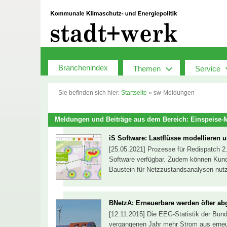
Zum
Inhalt
springen
Branchenindex
Themen
Service
Sie befinden sich hier:
Startseite
»
sw-Meldungen
Meldungen und Beiträge aus dem Bereich: Einspeise
iS Software: Lastflüsse modellieren 
[25.05.2021] Prozesse für Redispatch 2
Software verfügbar. Zudem können Kund
Baustein für Netzzustandsanalysen nut
BNetzA: Erneuerbare werden öfter ab
[12.11.2015] Die EEG-Statistik der Bun
vergangenen Jahr mehr Strom aus erneue