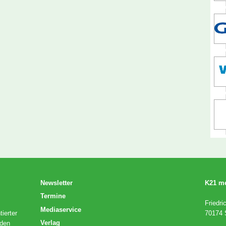
Newsletter
K21 m
Termine
Friedri
Mediaservice
ierter
70174 S
Verlag
 den