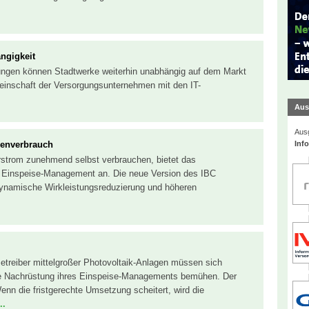
ngigkeit
ungen können Stadtwerke weiterhin unabhängig auf dem Markt
meinschaft der Versorgungsunternehmen mit den IT-
Aus
Ausg
Inf
genverbrauch
arstrom zunehmend selbst verbrauchen, bietet das
es Einspeise-Management an. Die neue Version des IBC
 dynamische Wirkleistungsreduzierung und höheren
treiber mittelgroßer Photovoltaik-Anlagen müssen sich
e Nachrüstung ihres Einspeise-Managements bemühen. Der
nn die fristgerechte Umsetzung scheitert, wird die
..