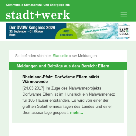
Zum
Inhalt
springen
Men
Sie befinden sich hier:
Startseite
»
sw-Meldungen
Meldungen und Beiträge aus dem Bereich: Ellern
Rheinland-Pfalz: Dorfwärme Ellern stärkt
Wärmewende
[24.03.2017] Im Zuge des Nahwärmeprojekts
Dorfwärme Ellern ist im Hunsrück ein Nahwärmenetz
für 105 Häuser entstanden. Es wird von einer der
größten Solarthermieanlagen des Landes und einer
Biomasseanlage gespeist.
mehr...