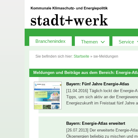
Zum
Inhalt
springen
Branchenindex
Themen
Service
Sie befinden sich hier:
Startseite
»
sw-Meldungen
Meldungen und Beiträge aus dem Bereich: Energie-Atl
Bayern: Fünf Jahre Energie-Atlas
[11.04.2016] Täglich lockt der Energie-A
Tipps, um sich aktiv an der Energiewend
Energiezukunft im Freistaat fünf Jahre 
Bayern: Energie-Atlas erweitert
[26.07.2013] Der erweiterte Energie-At
Ökoenergien beliebig zu mischen und mö