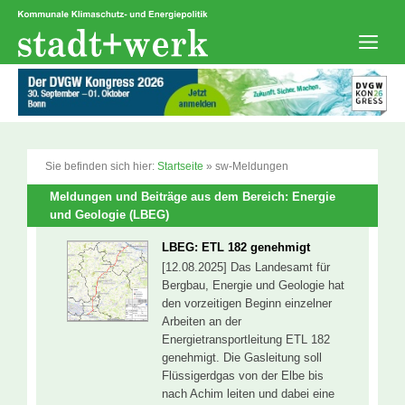
Zum
Inhalt
springen
Men
Sie befinden sich hier:
Startseite
»
sw-Meldungen
Meldungen und Beiträge aus dem Bereich: Energie
und Geologie (LBEG)
LBEG: ETL 182 genehmigt
[12.08.2025] Das Landesamt für
Bergbau, Energie und Geologie hat
den vorzeitigen Beginn einzelner
Arbeiten an der
Energietransportleitung ETL 182
genehmigt. Die Gasleitung soll
Flüssigerdgas von der Elbe bis
nach Achim leiten und dabei eine