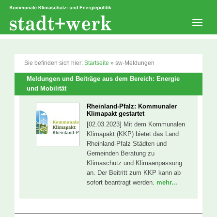
Zum
Inhalt
springen
Men
Sie befinden sich hier:
Startseite
»
sw-Meldungen
Meldungen und Beiträge aus dem Bereich: Energie
und Mobilität
Rheinland-Pfalz: Kommunaler
Klimapakt gestartet
[02.03.2023] Mit dem Kommunalen
Klimapakt (KKP) bietet das Land
Rheinland-Pfalz Städten und
Gemeinden Beratung zu
Klimaschutz und Klimaanpassung
an. Der Beitritt zum KKP kann ab
sofort beantragt werden.
mehr...