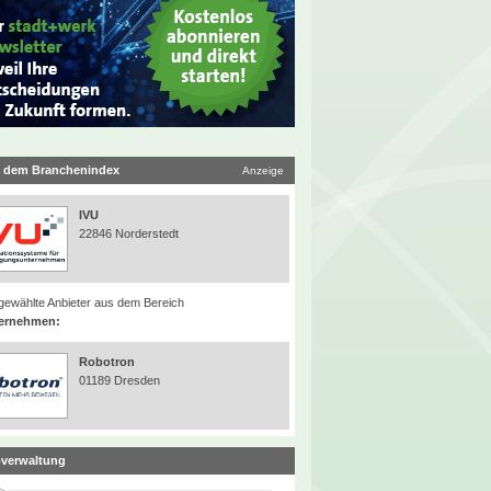
 dem Branchenindex
Anzeige
IVU
22846 Norderstedt
ewählte Anbieter aus dem Bereich
ernehmen:
Robotron
01189 Dresden
verwaltung