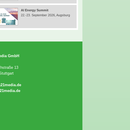
AI Energy Summit
22.-23. September 2026, Augsburg
edia GmbH
chstraße 13
tuttgart
k21media.de
21media.de