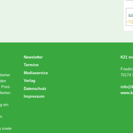
Newsletter
K21 m
Termine
Friedri
Mediaservice
ierter
70174 S
Verlag
 den
 Print-
info@
Datenschutz
lierten
www.k
Impressum
g ein
en
g sowie