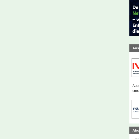
Aus
Ausg
Unt
Abo