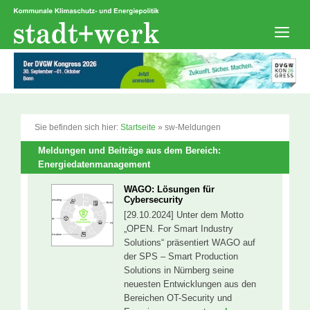
Zum
Inhalt
springen
Men
Sie befinden sich hier:
Startseite
»
sw-Meldungen
Meldungen und Beiträge aus dem Bereich:
Energiedatenmanagement
WAGO: Lösungen für
Cybersecurity
[29.10.2024] Unter dem Motto
„OPEN. For Smart Industry
Solutions“ präsentiert WAGO auf
der SPS – Smart Production
Solutions in Nürnberg seine
neuesten Entwicklungen aus den
Bereichen OT-Security und