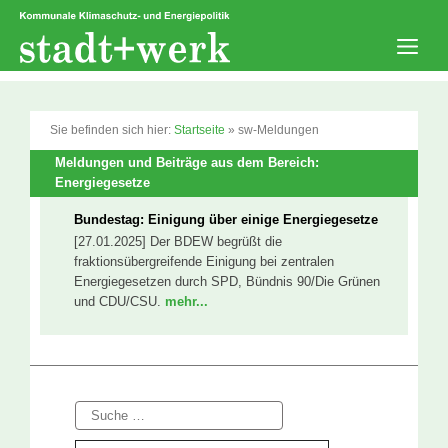
Zum
Inhalt
springen
Men
Sie befinden sich hier:
Startseite
»
sw-Meldungen
Meldungen und Beiträge aus dem Bereich:
Energiegesetze
Bundestag: Einigung über einige Energiegesetze
[27.01.2025] Der BDEW begrüßt die
fraktionsübergreifende Einigung bei zentralen
Energiegesetzen durch SPD, Bündnis 90/Die Grünen
und CDU/CSU.
mehr...
Suche