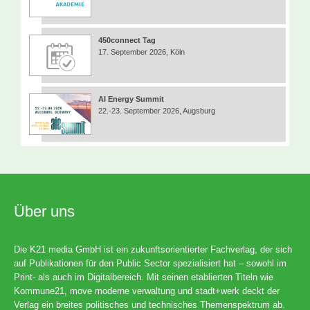
450connect Tag
17. September 2026, Köln
AI Energy Summit
22.-23. September 2026, Augsburg
Über uns
Die K21 media GmbH ist ein zukunftsorientierter Fachverlag, der sich
auf Publikationen für den Public Sector spezialisiert hat – sowohl im
Print- als auch im Digitalbereich. Mit seinen etablierten Titeln wie
Kommune21, move moderne verwaltung und stadt+werk deckt der
Verlag ein breites politisches und technisches Themenspektrum ab.