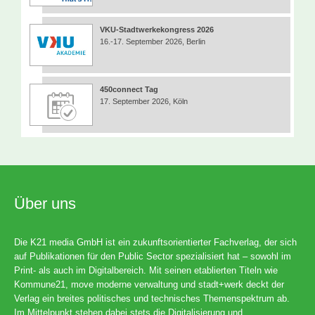
VKU-Stadtwerkekongress 2026
16.-17. September 2026, Berlin
450connect Tag
17. September 2026, Köln
Über uns
Die K21 media GmbH ist ein zukunftsorientierter Fachverlag, der sich
auf Publikationen für den Public Sector spezialisiert hat – sowohl im
Print- als auch im Digitalbereich. Mit seinen etablierten Titeln wie
Kommune21, move moderne verwaltung und stadt+werk deckt der
Verlag ein breites politisches und technisches Themenspektrum ab.
Im Mittelpunkt stehen dabei stets die Digitalisierung und