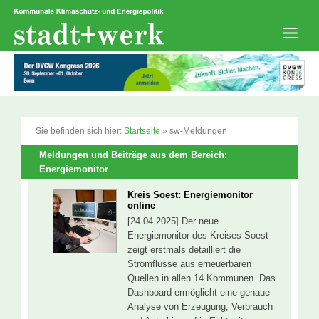
Zum
Inhalt
springen
Men
Sie befinden sich hier:
Startseite
»
sw-Meldungen
Meldungen und Beiträge aus dem Bereich:
Energiemonitor
Kreis Soest: Energiemonitor
online
[24.04.2025] Der neue
Energiemonitor des Kreises Soest
zeigt erstmals detailliert die
Stromflüsse aus erneuerbaren
Quellen in allen 14 Kommunen. Das
Dashboard ermöglicht eine genaue
Analyse von Erzeugung, Verbrauch