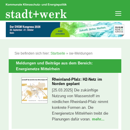
Zum
Inhalt
springen
Men
Sie befinden sich hier:
Startseite
»
sw-Meldungen
Meldungen und Beiträge aus dem Bereich:
Energienetze Mittelrhein
Rheinland-Pfalz: H2-Netz im
Norden geplant
[25.03.2025] Die zukünftige
Nutzung von Wasserstoff im
nördlichen Rheinland-Pfalz nimmt
konkrete Formen an. Die
Energienetze Mittelrhein treibt die
Planungen dafür voran.
mehr...