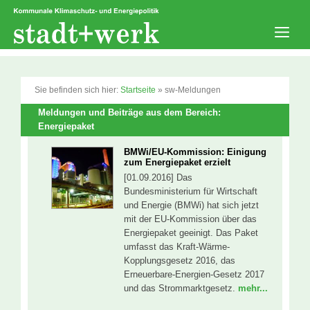
Zum
Inhalt
springen
Men
Sie befinden sich hier:
Startseite
»
sw-Meldungen
Meldungen und Beiträge aus dem Bereich:
Energiepaket
BMWi/EU-Kommission: Einigung
zum Energiepaket erzielt
[01.09.2016] Das
Bundesministerium für Wirtschaft
und Energie (BMWi) hat sich jetzt
mit der EU-Kommission über das
Energiepaket geeinigt. Das Paket
umfasst das Kraft-Wärme-
Kopplungsgesetz 2016, das
Erneuerbare-Energien-Gesetz 2017
und das Strommarktgesetz.
mehr...