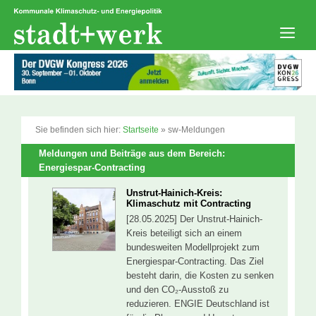
Zum
Inhalt
springen
Men
Sie befinden sich hier:
Startseite
»
sw-Meldungen
Meldungen und Beiträge aus dem Bereich:
Energiespar-Contracting
Unstrut-Hainich-Kreis:
Klimaschutz mit Contracting
[28.05.2025] Der Unstrut-Hainich-
Kreis beteiligt sich an einem
bundesweiten Modellprojekt zum
Energiespar-Contracting. Das Ziel
besteht darin, die Kosten zu senken
und den CO₂-Ausstoß zu
reduzieren. ENGIE Deutschland ist