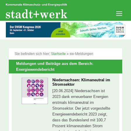
Zum
Inhalt
springen
Men
Sie befinden sich hier:
Startseite
»
sw-Meldungen
Meldungen und Beiträge aus dem Bereich:
Energiewendebericht
Niedersachsen: Klimaneutral im
Stromsektor
[20.06.2024] Niedersachsen ist
2023 dank erneuerbarer Energien
erstmals klimaneutral im
Stromsektor. Der jetzt vorgestellte
Energiewendebericht 2023 zeigt,
dass das Bundesland mit 100,7
Prozent klimaneutralen Strom