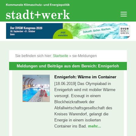
Zum
Inhalt
springen
Men
Sie befinden sich hier:
Startseite
»
sw-Meldungen
Meldungen und Beiträge aus dem Bereich: Ennigerloh
Ennigerloh: Wärme im Container
[18.06.2019] Das Olympiabad in
Ennigerloh wird mit mobiler Wärme
versorgt. Erzeugt in einem
Blockheizkraftwerk der
Abfallwirtschaftsgesellschaft des
Kreises Warendorf, gelangt die
Energie in einem isolierten
Container ins Bad.
mehr...