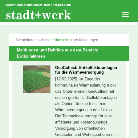
Zum
Inhalt
springen
Men
Sie befinden sich hier:
Startseite
»
sw-Meldungen
Meldungen und Beiträge aus dem Bereich:
Erdkollektoren
GeoCollect: Erdkollektoranlagen
für die Wärmeversorgung
[12.02.2025] Im Zuge der
kommunalen Wärmeplanung rückt
das Unternehmen GeoCollect mit
seinen großen Erdkollektoranlagen
als Option für eine fossilfreie
Wärmeversorgung in den Fokus.
Die Technologie ermöglicht eine
effiziente und kostengünstige
Versorgung von öffentlichen
Gebäuden und Wohnquartieren mit