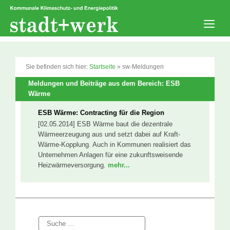
Zum
Inhalt
springen
Men
Sie befinden sich hier:
Startseite
»
sw-Meldungen
Meldungen und Beiträge aus dem Bereich: ESB
Wärme
ESB Wärme: Contracting für die Region
[02.05.2014] ESB Wärme baut die dezentrale
Wärmeerzeugung aus und setzt dabei auf Kraft-
Wärme-Kopplung. Auch in Kommunen realisiert das
Unternehmen Anlagen für eine zukunftsweisende
Heizwärmeversorgung.
mehr...
Suche