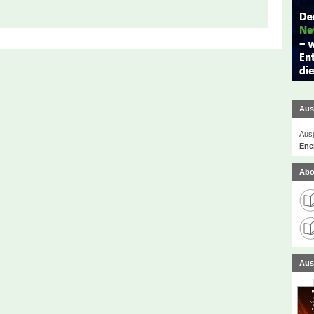
Aus
Ausg
Ener
Abo
Aus