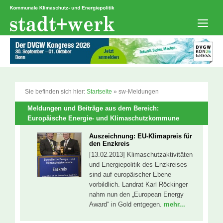
Zum
Inhalt
springen
Men
Sie befinden sich hier:
Startseite
»
sw-Meldungen
Meldungen und Beiträge aus dem Bereich:
Europäische Energie- und Klimaschutzkommune
Auszeichnung: EU-Klimapreis für
den Enzkreis
[13.02.2013] Klimaschutzaktivitäten
und Energiepolitik des Enzkreises
sind auf europäischer Ebene
vorbildlich. Landrat Karl Röckinger
nahm nun den „European Energy
Award“ in Gold entgegen.
mehr...