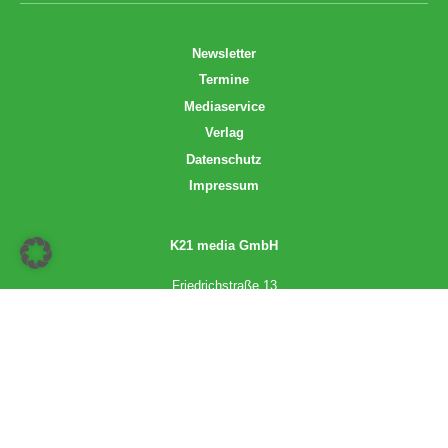
Newsletter
Termine
Mediaservice
Verlag
Datenschutz
Impressum
K21 media GmbH
Friedrichstraße 13
70174 Stuttgart
info@k21media.de
www.k21media.de
2026 © K21 media GmbH