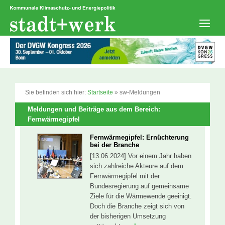
Zum
Inhalt
springen
Men
Sie befinden sich hier:
Startseite
»
sw-Meldungen
Meldungen und Beiträge aus dem Bereich:
Fernwärmegipfel
Fernwärmegipfel: Ernüchterung
bei der Branche
[13.06.2024] Vor einem Jahr haben
sich zahlreiche Akteure auf dem
Fernwärmegipfel mit der
Bundesregierung auf gemeinsame
Ziele für die Wärmewende geeinigt.
Doch die Branche zeigt sich von
der bisherigen Umsetzung