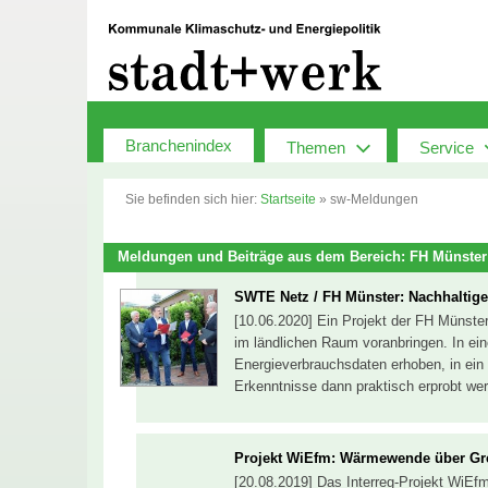
Zum
Inhalt
springen
Branchenindex
Themen
Service
Sie befinden sich hier:
Startseite
»
sw-Meldungen
Meldungen und Beiträge aus dem Bereich: FH Münster
SWTE Netz / FH Münster: Nachhaltig
[10.06.2020] Ein Projekt der FH Münst
im ländlichen Raum voranbringen. In ei
Energieverbrauchsdaten erhoben, in ein 
Erkenntnisse dann praktisch erprobt we
Projekt WiEfm: Wärmewende über Gr
[20.08.2019] Das Interreg-Projekt WiEfm