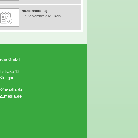
450connect Tag
17. September 2026, Köln
edia GmbH
chstraße 13
tuttgart
k21media.de
21media.de