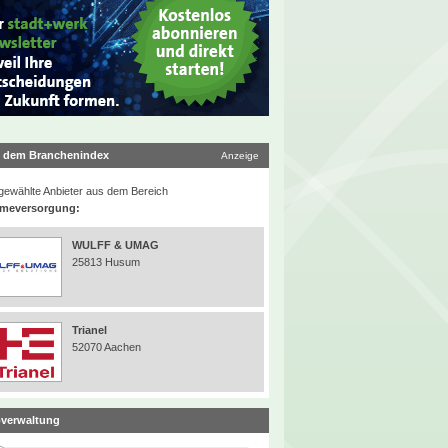
 dem Branchenindex
Anzeige
ewählte Anbieter aus dem Bereich
meversorgung:
WULFF & UMAG
25813 Husum
Trianel
52070 Aachen
verwaltung