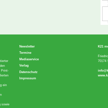
Newsletter
K21 m
Termine
Friedri
Mediaservice
ierter
70174 S
Verlag
 den
 Print-
info@
Datenschutz
lierten
www.k
Impressum
g ein
en
g sowie