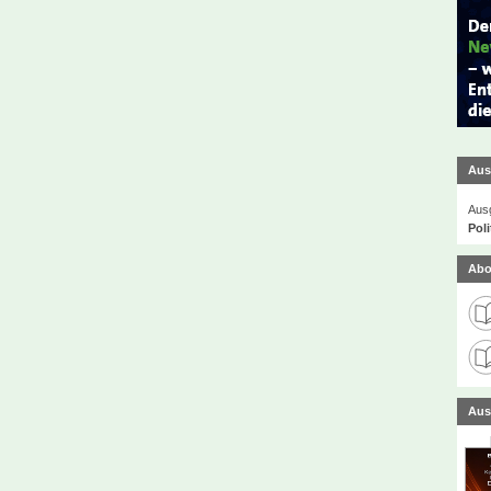
Aus
Ausg
Poli
Abo
Aus