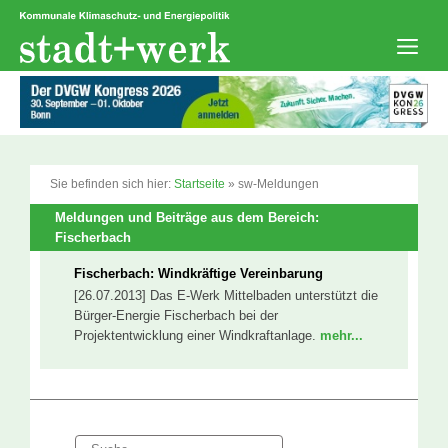
Zum
Inhalt
springen
Men
Sie befinden sich hier:
Startseite
»
sw-Meldungen
Meldungen und Beiträge aus dem Bereich:
Fischerbach
Fischerbach: Windkräftige Vereinbarung
[26.07.2013] Das E-Werk Mittelbaden unterstützt die
Bürger-Energie Fischerbach bei der
Projektentwicklung einer Windkraftanlage.
mehr...
Suche