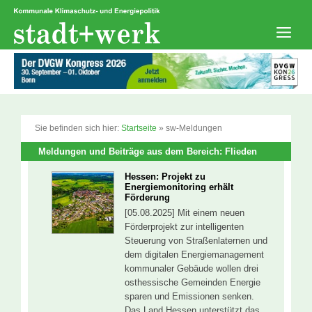
Zum
Inhalt
springen
Men
Sie befinden sich hier:
Startseite
»
sw-Meldungen
Meldungen und Beiträge aus dem Bereich: Flieden
Hessen: Projekt zu
Energiemonitoring erhält
Förderung
[05.08.2025] Mit einem neuen
Förderprojekt zur intelligenten
Steuerung von Straßenlaternen und
dem digitalen Energiemanagement
kommunaler Gebäude wollen drei
osthessische Gemeinden Energie
sparen und Emissionen senken.
Das Land Hessen unterstützt das