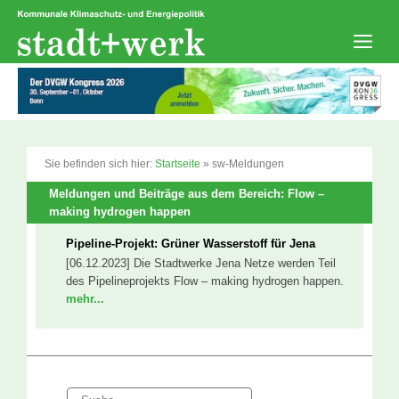
Zum
Inhalt
springen
Men
Sie befinden sich hier:
Startseite
»
sw-Meldungen
Meldungen und Beiträge aus dem Bereich: Flow –
making hydrogen happen
Pipeline-Projekt: Grüner Wasserstoff für Jena
[06.12.2023] Die Stadtwerke Jena Netze werden Teil
des Pipelineprojekts Flow – making hydrogen happen.
mehr...
Suche